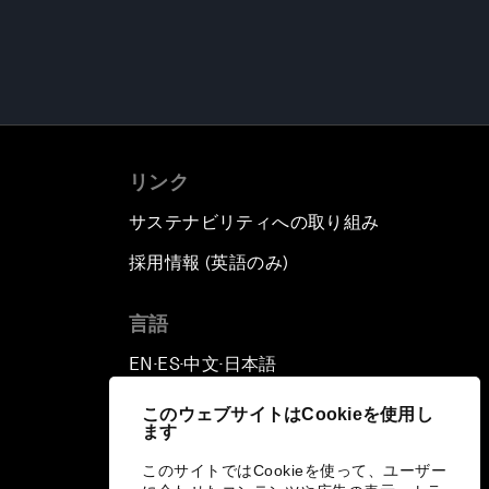
リンク
サステナビリティへの取り組み
採用情報 (英語のみ)
て
言語
EN
ES
中文
日本語
▪
▪
▪
このウェブサイトはCookieを使用し
ます
このサイトではCookieを使って、ユーザー