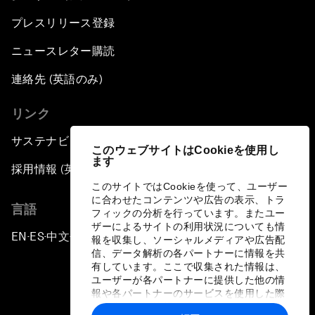
プレスリリース登録
ニュースレター購読
連絡先 (英語のみ)
リンク
サステナビリティへの取り組み
このウェブサイトはCookieを使用し
ます
採用情報 (英語のみ)
このサイトではCookieを使って、ユーザー
に合わせたコンテンツや広告の表示、トラ
言語
フィックの分析を行っています。またユー
ザーによるサイトの利用状況についても情
EN
ES
中文
日本語
▪
▪
▪
報を収集し、ソーシャルメディアや広告配
信、データ解析の各パートナーに情報を共
有しています。ここで収集された情報は、
ユーザーが各パートナーに提供した他の情
報や各パートナーのサービスを使用した際
に収集された情報と組み合わされ、各パー