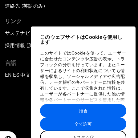
連絡先 (英語のみ)
リンク
サステナビリティへの取り組み
このウェブサイトはCookieを使用し
ます
採用情報 (英語のみ)
このサイトではCookieを使って、ユーザー
に合わせたコンテンツや広告の表示、トラ
言語
フィックの分析を行っています。またユー
ザーによるサイトの利用状況についても情
EN
ES
中文
日本語
▪
▪
▪
報を収集し、ソーシャルメディアや広告配
信、データ解析の各パートナーに情報を共
有しています。ここで収集された情報は、
ユーザーが各パートナーに提供した他の情
報や各パートナーのサービスを使用した際
に収集された情報と組み合わされ、各パー
拒否
トナーによって使用されることがありま
プライバシーポリシーと利用規約
す。
全て許可
サイトマップ
カスタム化