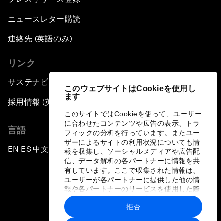
ニュースレター購読
連絡先 (英語のみ)
リンク
サステナビリティへの取り組み
このウェブサイトはCookieを使用し
ます
採用情報 (英語のみ)
このサイトではCookieを使って、ユーザー
に合わせたコンテンツや広告の表示、トラ
言語
フィックの分析を行っています。またユー
ザーによるサイトの利用状況についても情
EN
ES
中文
日本語
▪
▪
▪
報を収集し、ソーシャルメディアや広告配
信、データ解析の各パートナーに情報を共
有しています。ここで収集された情報は、
ユーザーが各パートナーに提供した他の情
報や各パートナーのサービスを使用した際
に収集された情報と組み合わされ、各パー
拒否
トナーによって使用されることがありま
プライバシーポリシーと利用規約
す。