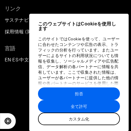
リンク
サステナビリティへの取り組み
このウェブサイトはCookieを使用し
ます
採用情報 (英語のみ)
このサイトではCookieを使って、ユーザー
に合わせたコンテンツや広告の表示、トラ
言語
フィックの分析を行っています。またユー
ザーによるサイトの利用状況についても情
EN
ES
中文
日本語
▪
▪
▪
報を収集し、ソーシャルメディアや広告配
信、データ解析の各パートナーに情報を共
有しています。ここで収集された情報は、
ユーザーが各パートナーに提供した他の情
報や各パートナーのサービスを使用した際
に収集された情報と組み合わされ、各パー
拒否
トナーによって使用されることがありま
プライバシーポリシーと利用規約
す。
全て許可
サイトマップ
カスタム化
©
2026
世界経済フォーラム
EN
ES
中文
日本語