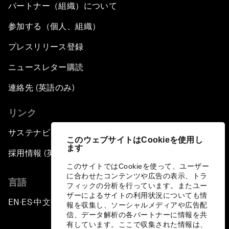
パートナー（組織）について
参加する（個人、組織）
プレスリリース登録
ニュースレター購読
連絡先 (英語のみ)
リンク
サステナビリティへの取り組み
このウェブサイトはCookieを使用し
ます
採用情報 (英語のみ)
このサイトではCookieを使って、ユーザー
に合わせたコンテンツや広告の表示、トラ
言語
フィックの分析を行っています。またユー
ザーによるサイトの利用状況についても情
EN
ES
中文
日本語
▪
▪
▪
報を収集し、ソーシャルメディアや広告配
信、データ解析の各パートナーに情報を共
有しています。ここで収集された情報は、