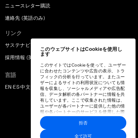
ニュースレター購読
連絡先 (英語のみ)
リンク
サステナビリティへの取り組み
このウェブサイトはCookieを使用し
ます
採用情報 (英語のみ)
このサイトではCookieを使って、ユーザー
に合わせたコンテンツや広告の表示、トラ
言語
フィックの分析を行っています。またユー
ザーによるサイトの利用状況についても情
EN
ES
中文
日本語
▪
▪
▪
報を収集し、ソーシャルメディアや広告配
信、データ解析の各パートナーに情報を共
有しています。ここで収集された情報は、
ユーザーが各パートナーに提供した他の情
報や各パートナーのサービスを使用した際
に収集された情報と組み合わされ、各パー
拒否
トナーによって使用されることがありま
プライバシーポリシーと利用規約
す。
全て許可