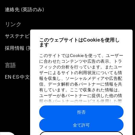
連絡先 (英語のみ)
リンク
サステナビリティへの取り組み
このウェブサイトはCookieを使用し
ます
採用情報 (英語のみ)
このサイトではCookieを使って、ユーザー
に合わせたコンテンツや広告の表示、トラ
言語
フィックの分析を行っています。またユー
ザーによるサイトの利用状況についても情
EN
ES
中文
日本語
▪
▪
▪
報を収集し、ソーシャルメディアや広告配
信、データ解析の各パートナーに情報を共
有しています。ここで収集された情報は、
ユーザーが各パートナーに提供した他の情
報や各パートナーのサービスを使用した際
に収集された情報と組み合わされ、各パー
拒否
トナーによって使用されることがありま
プライバシーポリシーと利用規約
す。
全て許可
サイトマップ