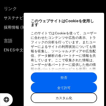
リンク
サステナビリティへの取り組み
このウェブサイトはCookieを使用し
ます
採用情報 (英語のみ)
このサイトではCookieを使って、ユーザー
に合わせたコンテンツや広告の表示、トラ
言語
フィックの分析を行っています。またユー
ザーによるサイトの利用状況についても情
EN
ES
中文
日本語
▪
▪
▪
報を収集し、ソーシャルメディアや広告配
信、データ解析の各パートナーに情報を共
有しています。ここで収集された情報は、
ユーザーが各パートナーに提供した他の情
報や各パートナーのサービスを使用した際
に収集された情報と組み合わされ、各パー
拒否
トナーによって使用されることがありま
プライバシーポリシーと利用規約
す。
全て許可
サイトマップ
カスタム化
©
2026
世界経済フォーラム
EN
ES
中文
日本語