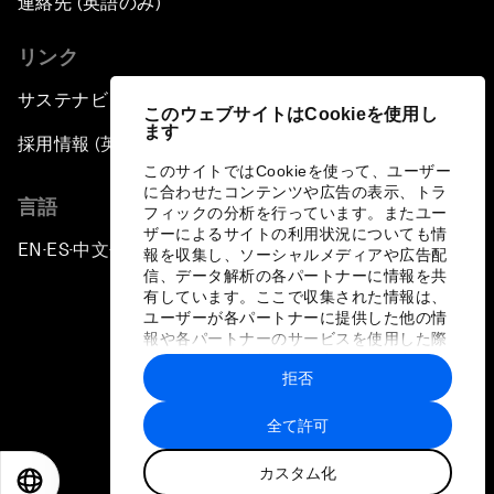
連絡先 (英語のみ)
リンク
サステナビリティへの取り組み
このウェブサイトはCookieを使用し
ます
採用情報 (英語のみ)
このサイトではCookieを使って、ユーザー
に合わせたコンテンツや広告の表示、トラ
言語
フィックの分析を行っています。またユー
ザーによるサイトの利用状況についても情
EN
ES
中文
日本語
▪
▪
▪
報を収集し、ソーシャルメディアや広告配
信、データ解析の各パートナーに情報を共
有しています。ここで収集された情報は、
ユーザーが各パートナーに提供した他の情
報や各パートナーのサービスを使用した際
に収集された情報と組み合わされ、各パー
拒否
トナーによって使用されることがありま
プライバシーポリシーと利用規約
す。
全て許可
サイトマップ
カスタム化
©
2026
世界経済フォーラム
EN
ES
中文
日本語