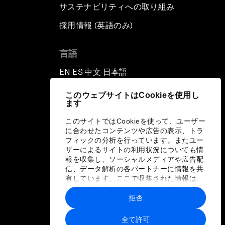
サステナビリティへの取り組み
採用情報 (英語のみ)
て
言語
EN
ES
中文
日本語
▪
▪
▪
このウェブサイトはCookieを使用し
ます
このサイトではCookieを使って、ユーザー
に合わせたコンテンツや広告の表示、トラ
フィックの分析を行っています。またユー
ザーによるサイトの利用状況についても情
報を収集し、ソーシャルメディアや広告配
信、データ解析の各パートナーに情報を共
有しています。ここで収集された情報は、
ユーザーが各パートナーに提供した他の情
報や各パートナーのサービスを使用した際
拒否
に収集された情報と組み合わされ、各パー
トナーによって使用されることがありま
全て許可