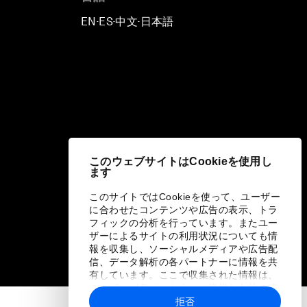
EN
ES
中文
日本語
▪
▪
▪
このウェブサイトはCookieを使用し
ます
このサイトではCookieを使って、ユーザー
に合わせたコンテンツや広告の表示、トラ
フィックの分析を行っています。またユー
ザーによるサイトの利用状況についても情
報を収集し、ソーシャルメディアや広告配
信、データ解析の各パートナーに情報を共
有しています。ここで収集された情報は、
ユーザーが各パートナーに提供した他の情
報や各パートナーのサービスを使用した際
拒否