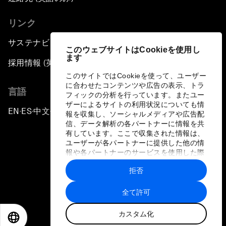
リンク
サステナビリティへの取り組み
このウェブサイトはCookieを使用し
ます
採用情報 (英語のみ)
このサイトではCookieを使って、ユーザー
に合わせたコンテンツや広告の表示、トラ
言語
フィックの分析を行っています。またユー
ザーによるサイトの利用状況についても情
EN
ES
中文
日本語
▪
▪
▪
報を収集し、ソーシャルメディアや広告配
信、データ解析の各パートナーに情報を共
有しています。ここで収集された情報は、
ユーザーが各パートナーに提供した他の情
報や各パートナーのサービスを使用した際
に収集された情報と組み合わされ、各パー
拒否
トナーによって使用されることがありま
プライバシーポリシーと利用規約
す。
全て許可
サイトマップ
カスタム化
©
2026
世界経済フォーラム
EN
ES
中文
日本語