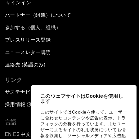
サインイン
パートナー（組織）について
参加する（個人、組織）
プレスリリース登録
ニュースレター購読
連絡先 (英語のみ)
リンク
サステナビリティへの取り組み
このウェブサイトはCookieを使用し
ます
採用情報 (英語のみ)
このサイトではCookieを使って、ユーザー
に合わせたコンテンツや広告の表示、トラ
言語
フィックの分析を行っています。またユー
ザーによるサイトの利用状況についても情
EN
ES
中文
日本語
▪
▪
▪
報を収集し、ソーシャルメディアや広告配