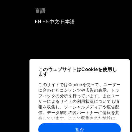
言語
EN
ES
中文
日本語
▪
▪
▪
このウェブサイトはCookieを使用し
ます
このサイトではCookieを使って、ユーザー
に合わせたコンテンツや広告の表示、トラ
フィックの分析を行っています。またユー
ザーによるサイトの利用状況についても情
報を収集し、ソーシャルメディアや広告配
信、データ解析の各パートナーに情報を共
有しています。ここで収集された情報は、
ユーザーが各パートナーに提供した他の情
報や各パートナーのサービスを使用した際
拒否