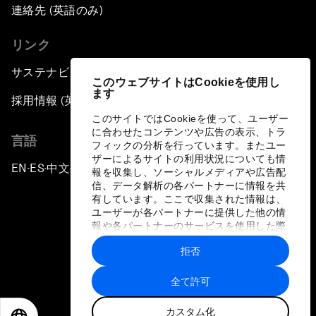
連絡先 (英語のみ)
リンク
サステナビリティへの取り組み
このウェブサイトはCookieを使用し
ます
採用情報 (英語のみ)
このサイトではCookieを使って、ユーザー
に合わせたコンテンツや広告の表示、トラ
言語
フィックの分析を行っています。またユー
ザーによるサイトの利用状況についても情
EN
ES
中文
日本語
▪
▪
▪
報を収集し、ソーシャルメディアや広告配
信、データ解析の各パートナーに情報を共
有しています。ここで収集された情報は、
ユーザーが各パートナーに提供した他の情
報や各パートナーのサービスを使用した際
に収集された情報と組み合わされ、各パー
拒否
トナーによって使用されることがありま
プライバシーポリシーと利用規約
す。
全て許可
サイトマップ
カスタム化
©
2026
世界経済フォーラム