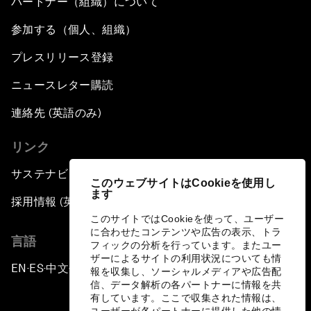
パートナー（組織）について
参加する（個人、組織）
プレスリリース登録
ニュースレター購読
連絡先 (英語のみ)
リンク
サステナビリティへの取り組み
このウェブサイトはCookieを使用し
ます
採用情報 (英語のみ)
このサイトではCookieを使って、ユーザー
に合わせたコンテンツや広告の表示、トラ
言語
フィックの分析を行っています。またユー
ザーによるサイトの利用状況についても情
EN
ES
中文
日本語
▪
▪
▪
報を収集し、ソーシャルメディアや広告配
信、データ解析の各パートナーに情報を共
有しています。ここで収集された情報は、