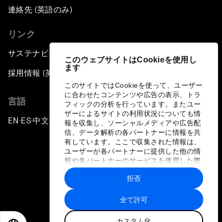
連絡先 (英語のみ)
リンク
サステナビリティへの取り組み
このウェブサイトはCookieを使用し
ます
採用情報 (英語のみ)
このサイトではCookieを使って、ユーザー
に合わせたコンテンツや広告の表示、トラ
言語
フィックの分析を行っています。またユー
ザーによるサイトの利用状況についても情
EN
ES
中文
日本語
▪
▪
▪
報を収集し、ソーシャルメディアや広告配
信、データ解析の各パートナーに情報を共
有しています。ここで収集された情報は、
ユーザーが各パートナーに提供した他の情
報や各パートナーのサービスを使用した際
に収集された情報と組み合わされ、各パー
拒否
トナーによって使用されることがありま
プライバシーポリシーと利用規約
す。
全て許可
サイトマップ
カスタム化