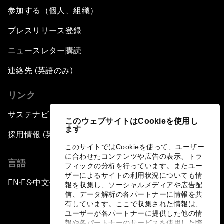
参加する（個人、組織）
プレスリリース登録
ニュースレター購読
連絡先 (英語のみ)
リンク
サステナビリティへの取り組み
このウェブサイトはCookieを使用し
ます
採用情報 (英語のみ)
このサイトではCookieを使って、ユーザー
に合わせたコンテンツや広告の表示、トラ
言語
フィックの分析を行っています。またユー
ザーによるサイトの利用状況についても情
EN
ES
中文
日本語
▪
▪
▪
報を収集し、ソーシャルメディアや広告配
信、データ解析の各パートナーに情報を共
有しています。ここで収集された情報は、
ユーザーが各パートナーに提供した他の情
報や各パートナーのサービスを使用した際