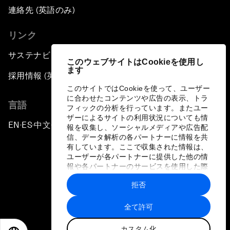
連絡先 (英語のみ)
リンク
サステナビリティへの取り組み
このウェブサイトはCookieを使用し
ます
採用情報 (英語のみ)
このサイトではCookieを使って、ユーザー
に合わせたコンテンツや広告の表示、トラ
言語
フィックの分析を行っています。またユー
ザーによるサイトの利用状況についても情
EN
ES
中文
日本語
▪
▪
▪
報を収集し、ソーシャルメディアや広告配
信、データ解析の各パートナーに情報を共
有しています。ここで収集された情報は、
ユーザーが各パートナーに提供した他の情
報や各パートナーのサービスを使用した際
に収集された情報と組み合わされ、各パー
拒否
トナーによって使用されることがありま
プライバシーポリシーと利用規約
す。
全て許可
サイトマップ
カスタム化