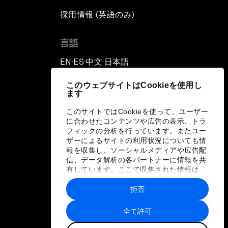
採用情報 (英語のみ)
て
言語
EN
ES
中文
日本語
▪
▪
▪
このウェブサイトはCookieを使用し
ます
このサイトではCookieを使って、ユーザー
に合わせたコンテンツや広告の表示、トラ
フィックの分析を行っています。またユー
ザーによるサイトの利用状況についても情
報を収集し、ソーシャルメディアや広告配
信、データ解析の各パートナーに情報を共
有しています。ここで収集された情報は、
ユーザーが各パートナーに提供した他の情
報や各パートナーのサービスを使用した際
拒否
に収集された情報と組み合わされ、各パー
トナーによって使用されることがありま
全て許可
す。