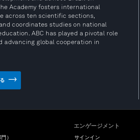
 The Academy fosters international
e across ten scientific sections,
and coordinates studies on national
education. ABC has played a pivotal role
and advancing global cooperation in
見る
エンゲージメント
部門）
サインイン