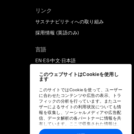
リンク
サステナビリティへの取り組み
採用情報 (英語のみ)
て
言語
EN
ES
中文
日本語
▪
▪
▪
このウェブサイトはCookieを使用し
ます
このサイトではCookieを使って、ユーザー
に合わせたコンテンツや広告の表示、トラ
フィックの分析を行っています。またユー
ザーによるサイトの利用状況についても情
報を収集し、ソーシャルメディアや広告配
信、データ解析の各パートナーに情報を共
有しています。ここで収集された情報は、
ユーザーが各パートナーに提供した他の情