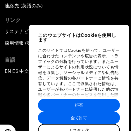
連絡先 (英語のみ)
リンク
サステナビリティへの取り組み
このウェブサイトはCookieを使用し
ます
採用情報 (英語のみ)
このサイトではCookieを使って、ユーザー
に合わせたコンテンツや広告の表示、トラ
言語
フィックの分析を行っています。またユー
ザーによるサイトの利用状況についても情
EN
ES
中文
日本語
▪
▪
▪
報を収集し、ソーシャルメディアや広告配
信、データ解析の各パートナーに情報を共
有しています。ここで収集された情報は、
ユーザーが各パートナーに提供した他の情
報や各パートナーのサービスを使用した際
に収集された情報と組み合わされ、各パー
拒否
トナーによって使用されることがありま
プライバシーポリシーと利用規約
す。
全て許可
サイトマップ
カスタム化