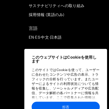
サステナビリティへの取り組み
採用情報 (英語のみ)
て
言語
EN
ES
中文
日本語
▪
▪
▪
このウェブサイトはCookieを使用し
ます
このサイトではCookieを使って、ユーザー
に合わせたコンテンツや広告の表示、トラ
フィックの分析を行っています。またユー
ザーによるサイトの利用状況についても情
報を収集し、ソーシャルメディアや広告配
信、データ解析の各パートナーに情報を共
有しています。ここで収集された情報は、
ユーザーが各パートナーに提供した他の情
報や各パートナーのサービスを使用した際
拒否