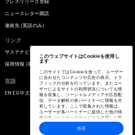
プレスリリース登録
ニュースレター購読
連絡先 (英語のみ)
リンク
サステナビリティへの取り組み
このウェブサイトはCookieを使用し
ます
採用情報 (英語のみ)
このサイトではCookieを使って、ユーザー
に合わせたコンテンツや広告の表示、トラ
言語
フィックの分析を行っています。またユー
ザーによるサイトの利用状況についても情
EN
ES
中文
日本語
▪
▪
▪
報を収集し、ソーシャルメディアや広告配
信、データ解析の各パートナーに情報を共
有しています。ここで収集された情報は、
ユーザーが各パートナーに提供した他の情
報や各パートナーのサービスを使用した際
に収集された情報と組み合わされ、各パー
拒否
トナーによって使用されることがありま
プライバシーポリシーと利用規約
す。