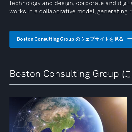
technology and design, corporate and digita
works in a collaborative model, generating re
Boston Consulting Group のウェブサイトを見る
Boston Consulting Gro