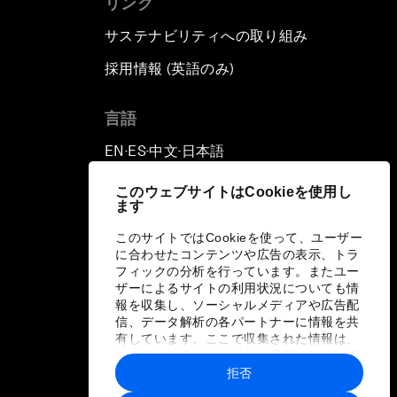
リンク
サステナビリティへの取り組み
採用情報 (英語のみ)
て
言語
EN
ES
中文
日本語
▪
▪
▪
このウェブサイトはCookieを使用し
ます
このサイトではCookieを使って、ユーザー
に合わせたコンテンツや広告の表示、トラ
フィックの分析を行っています。またユー
ザーによるサイトの利用状況についても情
報を収集し、ソーシャルメディアや広告配
信、データ解析の各パートナーに情報を共
有しています。ここで収集された情報は、
ユーザーが各パートナーに提供した他の情
報や各パートナーのサービスを使用した際
拒否
に収集された情報と組み合わされ、各パー