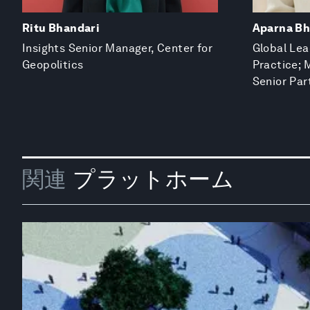
Ritu Bhandari
Aparna Bh
Insights Senior Manager, Center for
Global Lea
Geopolitics
Practice; 
Senior Par
関連
プラットホーム