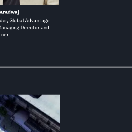
aradwaj
der, Global Advantage
Managing Director and
tner