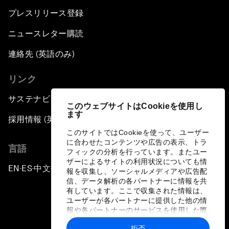
プレスリリース登録
ニュースレター購読
連絡先 (英語のみ)
リンク
サステナビリティへの取り組み
このウェブサイトはCookieを使用し
ます
採用情報 (英語のみ)
このサイトではCookieを使って、ユーザー
に合わせたコンテンツや広告の表示、トラ
言語
フィックの分析を行っています。またユー
ザーによるサイトの利用状況についても情
EN
ES
中文
日本語
▪
▪
▪
報を収集し、ソーシャルメディアや広告配
信、データ解析の各パートナーに情報を共
有しています。ここで収集された情報は、
ユーザーが各パートナーに提供した他の情
報や各パートナーのサービスを使用した際
に収集された情報と組み合わされ、各パー
拒否