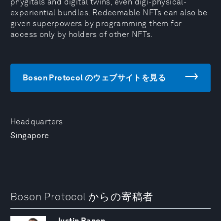
phygitals and digital twins, even digi-physical-
experiential bundles. Redeemable NFTs can also be
given superpowers by programming them for
access only by holders of other NFTs.
Boson Protocol のウェブサイトを見る
Headquarters
Singapore
Boson Protocol からの寄稿者
Justin Banon