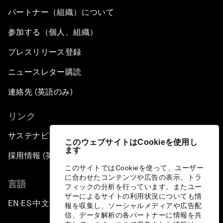
パートナー（組織）について
参加する（個人、組織）
プレスリリース登録
ニュースレター購読
連絡先 (英語のみ)
リンク
サステナビリティへの取り組み
このウェブサイトはCookieを使用し
ます
採用情報 (英語のみ)
このサイトではCookieを使って、ユーザー
に合わせたコンテンツや広告の表示、トラ
言語
フィックの分析を行っています。またユー
ザーによるサイトの利用状況についても情
EN
ES
中文
日本語
▪
▪
▪
報を収集し、ソーシャルメディアや広告配
信、データ解析の各パートナーに情報を共