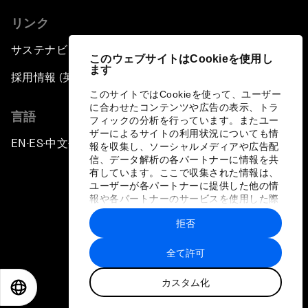
リンク
サステナビリティへの取り組み
このウェブサイトはCookieを使用し
ます
採用情報 (英語のみ)
このサイトではCookieを使って、ユーザー
に合わせたコンテンツや広告の表示、トラ
言語
フィックの分析を行っています。またユー
ザーによるサイトの利用状況についても情
EN
ES
中文
日本語
▪
▪
▪
報を収集し、ソーシャルメディアや広告配
信、データ解析の各パートナーに情報を共
有しています。ここで収集された情報は、
ユーザーが各パートナーに提供した他の情
報や各パートナーのサービスを使用した際
に収集された情報と組み合わされ、各パー
拒否
トナーによって使用されることがありま
プライバシーポリシーと利用規約
す。
全て許可
サイトマップ
カスタム化
©
2026
世界経済フォーラム
EN
ES
中文
日本語