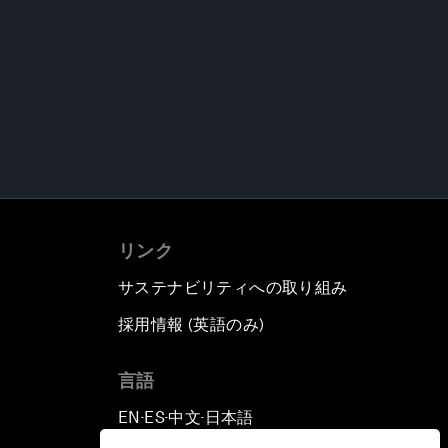
リンク
サステナビリティへの取り組み
採用情報 (英語のみ)
て
言語
EN
ES
中文
日本語
▪
▪
▪