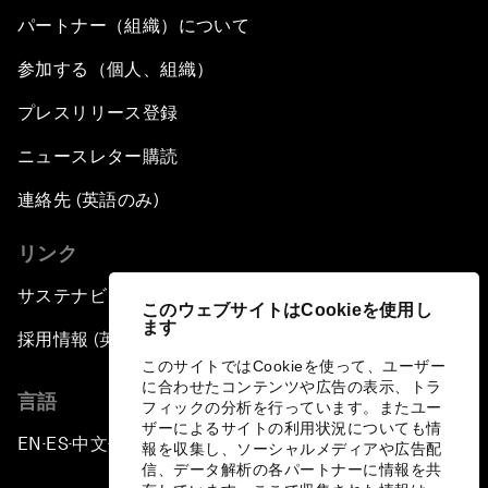
パートナー（組織）について
参加する（個人、組織）
プレスリリース登録
ニュースレター購読
連絡先 (英語のみ)
リンク
サステナビリティへの取り組み
このウェブサイトはCookieを使用し
ます
採用情報 (英語のみ)
このサイトではCookieを使って、ユーザー
に合わせたコンテンツや広告の表示、トラ
言語
フィックの分析を行っています。またユー
ザーによるサイトの利用状況についても情
EN
ES
中文
日本語
▪
▪
▪
報を収集し、ソーシャルメディアや広告配
信、データ解析の各パートナーに情報を共