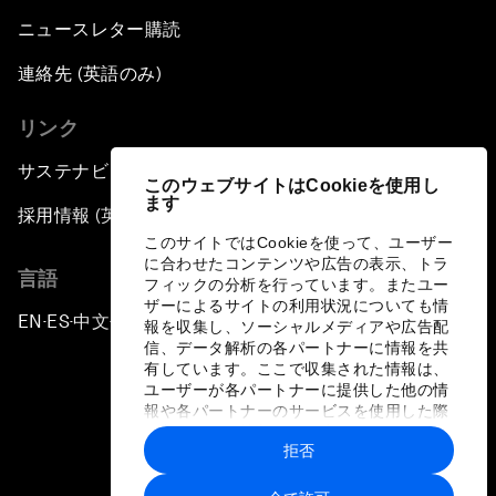
ニュースレター購読
連絡先 (英語のみ)
リンク
サステナビリティへの取り組み
このウェブサイトはCookieを使用し
ます
採用情報 (英語のみ)
このサイトではCookieを使って、ユーザー
に合わせたコンテンツや広告の表示、トラ
言語
フィックの分析を行っています。またユー
ザーによるサイトの利用状況についても情
EN
ES
中文
日本語
▪
▪
▪
報を収集し、ソーシャルメディアや広告配
信、データ解析の各パートナーに情報を共
有しています。ここで収集された情報は、
ユーザーが各パートナーに提供した他の情
報や各パートナーのサービスを使用した際
に収集された情報と組み合わされ、各パー
拒否
トナーによって使用されることがありま
プライバシーポリシーと利用規約
す。