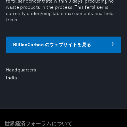
fertiliser concentrate within 3 days, producing no
waste products in the process. This fertiliser is
currently undergoing lab enhancements and field
trials.
BillionCarbon のウェブサイトを見る
Headquarters
India
世界経済フォーラムについて