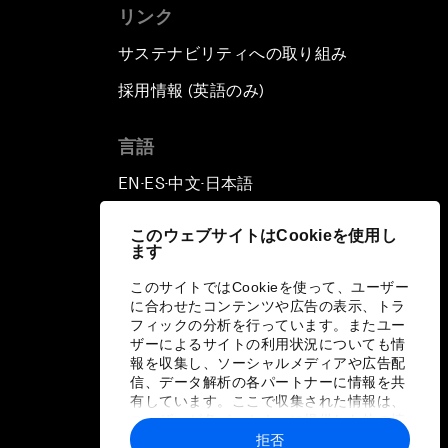
リンク
サステナビリティへの取り組み
採用情報 (英語のみ)
て
言語
EN
ES
中文
日本語
▪
▪
▪
このウェブサイトはCookieを使用し
ます
このサイトではCookieを使って、ユーザー
に合わせたコンテンツや広告の表示、トラ
フィックの分析を行っています。またユー
ザーによるサイトの利用状況についても情
報を収集し、ソーシャルメディアや広告配
信、データ解析の各パートナーに情報を共
有しています。ここで収集された情報は、
ユーザーが各パートナーに提供した他の情
報や各パートナーのサービスを使用した際
拒否