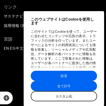
リンク
サステナビリティへの取り組み
このウェブサイトはCookieを使用し
ます
採用情報 (英語のみ)
このサイトではCookieを使って、ユーザー
に合わせたコンテンツや広告の表示、トラ
言語
フィックの分析を行っています。またユー
ザーによるサイトの利用状況についても情
EN
ES
中文
日本語
▪
▪
▪
報を収集し、ソーシャルメディアや広告配
信、データ解析の各パートナーに情報を共
有しています。ここで収集された情報は、
ユーザーが各パートナーに提供した他の情
報や各パートナーのサービスを使用した際
に収集された情報と組み合わされ、各パー
拒否
トナーによって使用されることがありま
プライバシーポリシーと利用規約
す。
全て許可
サイトマップ
カスタム化
©
2026
世界経済フォーラム
EN
ES
中文
日本語