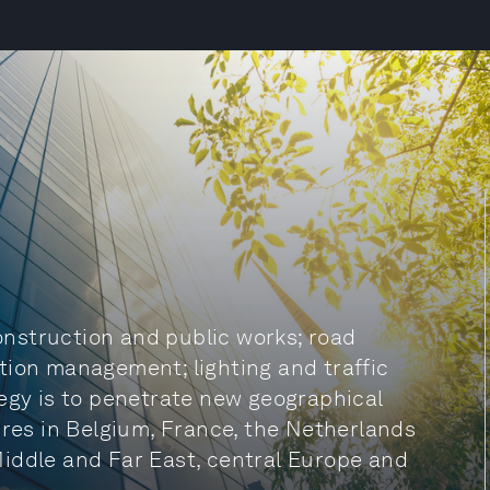
nstruction and public works; road
tion management; lighting and traffic
tegy is to penetrate new geographical
ures in Belgium, France, the Netherlands
iddle and Far East, central Europe and