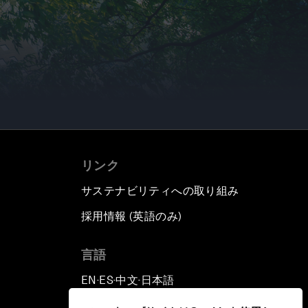
リンク
サステナビリティへの取り組み
採用情報 (英語のみ)
て
言語
EN
ES
中文
日本語
▪
▪
▪