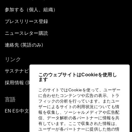
参加する（個人、組織）
プレスリリース登録
ニュースレター購読
連絡先 (英語のみ)
リンク
サステナビリティへの取り組み
このウェブサイトはCookieを使用し
ます
採用情報 (英語のみ)
このサイトではCookieを使って、ユーザー
に合わせたコンテンツや広告の表示、トラ
言語
フィックの分析を行っています。またユー
ザーによるサイトの利用状況についても情
EN
ES
中文
日本語
▪
▪
▪
報を収集し、ソーシャルメディアや広告配
信、データ解析の各パートナーに情報を共
有しています。ここで収集された情報は、
ユーザーが各パートナーに提供した他の情