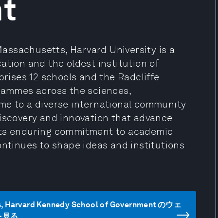
t
assachusetts, Harvard University is a
ation and the oldest institution of
prises 12 schools and the Radcliffe
grammes across the sciences,
me to a diverse international community
discovery and innovation that advance
 Its enduring commitment to academic
ontinues to shape ideas and institutions
airs, Harvard Kennedy School of Government のウェ
を見る