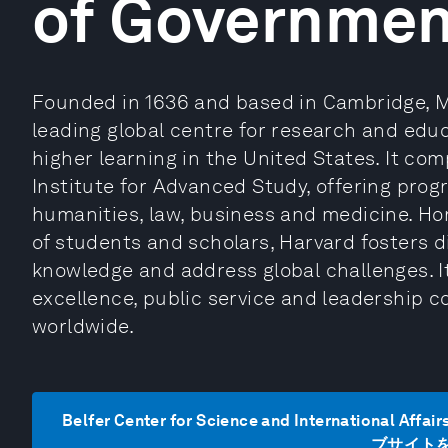
of Governmen
Founded in 1636 and based in Cambridge, M
leading global centre for research and educ
higher learning in the United States. It com
Institute for Advanced Study, offering pro
humanities, law, business and medicine. Ho
of students and scholars, Harvard fosters 
knowledge and address global challenges.
excellence, public service and leadership c
worldwide.
Belfer Center for Science and International Aff
ブサイト