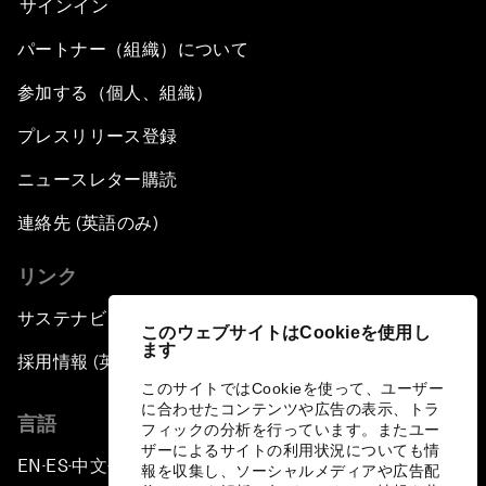
サインイン
パートナー（組織）について
参加する（個人、組織）
プレスリリース登録
ニュースレター購読
連絡先 (英語のみ)
リンク
サステナビリティへの取り組み
このウェブサイトはCookieを使用し
ます
採用情報 (英語のみ)
このサイトではCookieを使って、ユーザー
に合わせたコンテンツや広告の表示、トラ
言語
フィックの分析を行っています。またユー
ザーによるサイトの利用状況についても情
EN
ES
中文
日本語
▪
▪
▪
報を収集し、ソーシャルメディアや広告配