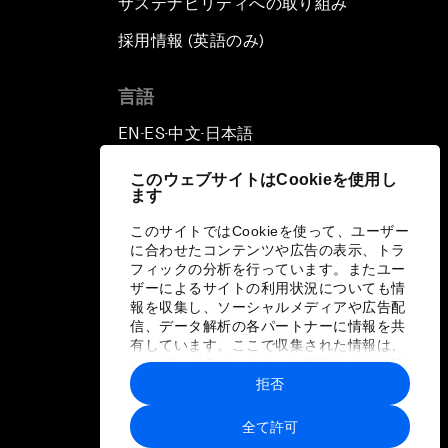
サステナビリティへの取り組み
採用情報 (英語のみ)
て
言語
EN
ES
中文
日本語
▪
▪
▪
このウェブサイトはCookieを使用し
ます
このサイトではCookieを使って、ユーザー
に合わせたコンテンツや広告の表示、トラ
フィックの分析を行っています。またユー
ザーによるサイトの利用状況についても情
報を収集し、ソーシャルメディアや広告配
信、データ解析の各パートナーに情報を共
有しています。ここで収集された情報は、
ユーザーが各パートナーに提供した他の情
報や各パートナーのサービスを使用した際
拒否
に収集された情報と組み合わされ、各パー
トナーによって使用されることがありま
全て許可
す。