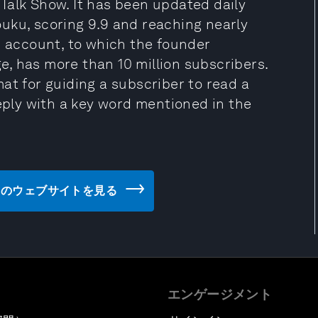
Talk Show. It has been updated daily
uku, scoring 9.9 and reaching nearly
c account, to which the founder
, has more than 10 million subscribers.
at for guiding a subscriber to read a
reply with a key word mentioned in the
ogy Co. のウェブサイトを見る
エンゲージメント