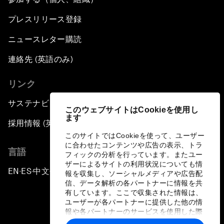
プレスリリース登録
ニュースレター購読
連絡先 (英語のみ)
リンク
サステナビリティへの取り組み
このウェブサイトはCookieを使用し
ます
採用情報 (英語のみ)
このサイトではCookieを使って、ユーザー
に合わせたコンテンツや広告の表示、トラ
言語
フィックの分析を行っています。またユー
ザーによるサイトの利用状況についても情
EN
ES
中文
日本語
▪
▪
▪
報を収集し、ソーシャルメディアや広告配
信、データ解析の各パートナーに情報を共
有しています。ここで収集された情報は、
ユーザーが各パートナーに提供した他の情
報や各パートナーのサービスを使用した際
に収集された情報と組み合わされ、各パー