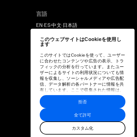
言語
EN
ES
中文
日本語
▪
▪
▪
このウェブサイトはCookieを使用し
ます
このサイトではCookieを使って、ユーザー
に合わせたコンテンツや広告の表示、トラ
フィックの分析を行っています。またユー
ザーによるサイトの利用状況についても情
報を収集し、ソーシャルメディアや広告配
信、データ解析の各パートナーに情報を共
有しています。ここで収集された情報は、
ユーザーが各パートナーに提供した他の情
報や各パートナーのサービスを使用した際
拒否
に収集された情報と組み合わされ、各パー
トナーによって使用されることがありま
全て許可
す。
カスタム化