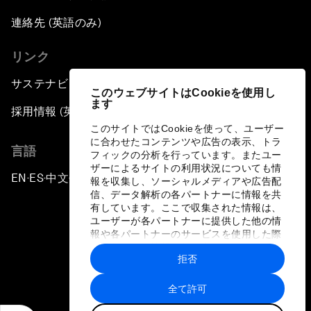
連絡先 (英語のみ)
リンク
サステナビリティへの取り組み
このウェブサイトはCookieを使用し
ます
採用情報 (英語のみ)
このサイトではCookieを使って、ユーザー
に合わせたコンテンツや広告の表示、トラ
言語
フィックの分析を行っています。またユー
ザーによるサイトの利用状況についても情
EN
ES
中文
日本語
▪
▪
▪
報を収集し、ソーシャルメディアや広告配
信、データ解析の各パートナーに情報を共
有しています。ここで収集された情報は、
ユーザーが各パートナーに提供した他の情
報や各パートナーのサービスを使用した際
に収集された情報と組み合わされ、各パー
拒否
トナーによって使用されることがありま
プライバシーポリシーと利用規約
す。
全て許可
サイトマップ