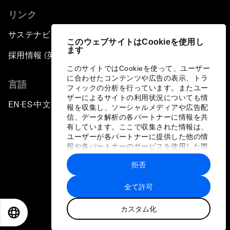
リンク
サステナビリティへの取り組み
このウェブサイトはCookieを使用し
ます
採用情報 (英語のみ)
このサイトではCookieを使って、ユーザー
に合わせたコンテンツや広告の表示、トラ
言語
フィックの分析を行っています。またユー
ザーによるサイトの利用状況についても情
EN
ES
中文
日本語
▪
▪
▪
報を収集し、ソーシャルメディアや広告配
信、データ解析の各パートナーに情報を共
有しています。ここで収集された情報は、
ユーザーが各パートナーに提供した他の情
報や各パートナーのサービスを使用した際
に収集された情報と組み合わされ、各パー
拒否
トナーによって使用されることがありま
プライバシーポリシーと利用規約
す。
全て許可
サイトマップ
カスタム化
©
2026
世界経済フォーラム
EN
ES
中文
日本語