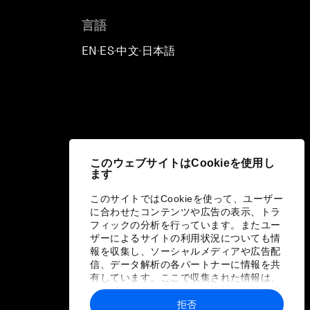
言語
EN
ES
中文
日本語
▪
▪
▪
このウェブサイトはCookieを使用し
ます
このサイトではCookieを使って、ユーザー
に合わせたコンテンツや広告の表示、トラ
フィックの分析を行っています。またユー
ザーによるサイトの利用状況についても情
報を収集し、ソーシャルメディアや広告配
信、データ解析の各パートナーに情報を共
有しています。ここで収集された情報は、
ユーザーが各パートナーに提供した他の情
報や各パートナーのサービスを使用した際
拒否