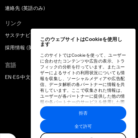
連絡先 (英語のみ)
リンク
サステナビリティへの取り組み
このウェブサイトはCookieを使用し
ます
採用情報 (英語のみ)
このサイトではCookieを使って、ユーザー
に合わせたコンテンツや広告の表示、トラ
言語
フィックの分析を行っています。またユー
ザーによるサイトの利用状況についても情
EN
ES
中文
日本語
▪
▪
▪
報を収集し、ソーシャルメディアや広告配
信、データ解析の各パートナーに情報を共
有しています。ここで収集された情報は、
ユーザーが各パートナーに提供した他の情
報や各パートナーのサービスを使用した際
に収集された情報と組み合わされ、各パー
拒否
トナーによって使用されることがありま
プライバシーポリシーと利用規約
す。
全て許可
サイトマップ