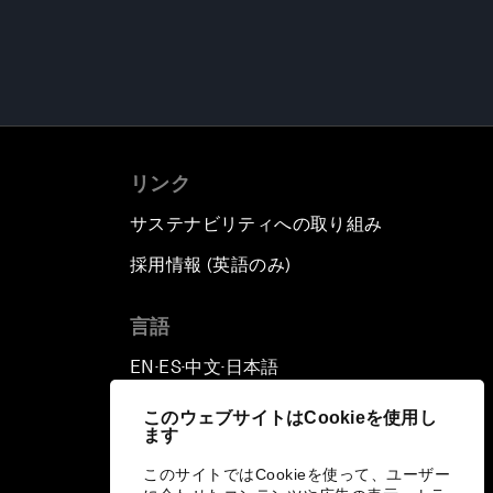
リンク
サステナビリティへの取り組み
採用情報 (英語のみ)
て
言語
EN
ES
中文
日本語
▪
▪
▪
このウェブサイトはCookieを使用し
ます
このサイトではCookieを使って、ユーザー