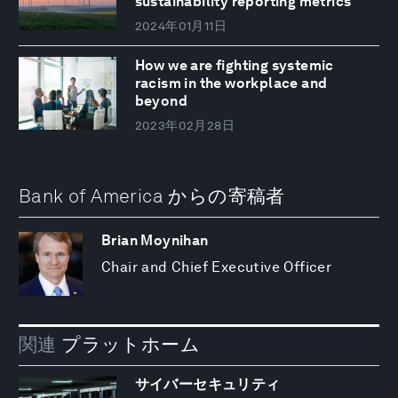
sustainability reporting metrics
2024年01月11日
How we are fighting systemic
racism in the workplace and
beyond
2023年02月28日
Bank of America からの寄稿者
Brian Moynihan
Chair and Chief Executive Officer
関連
プラットホーム
サイバーセキュリティ