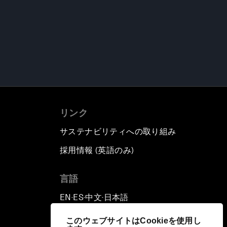
リンク
サステナビリティへの取り組み
採用情報 (英語のみ)
て
言語
EN
ES
中文
日本語
▪
▪
▪
このウェブサイトはCookieを使用し