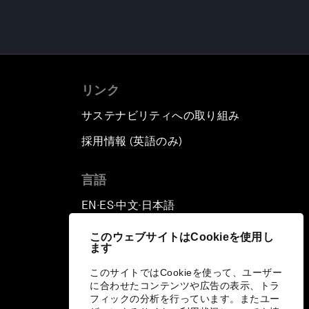
リンク
サステナビリティへの取り組み
採用情報 (英語のみ)
て
言語
EN
ES
中文
日本語
▪
▪
▪
このウェブサイトはCookieを使用し
ます
このサイトではCookieを使って、ユーザー
に合わせたコンテンツや広告の表示、トラ
フィックの分析を行っています。またユー